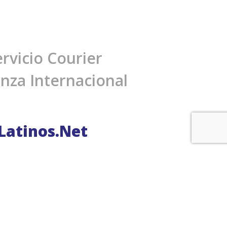
rvicio Courier
anza Internacional
Latinos.Net
Contáctenos
Info@EuroLatinos.net