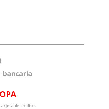
)
a bancaria
ROPA
arjeta de credito.