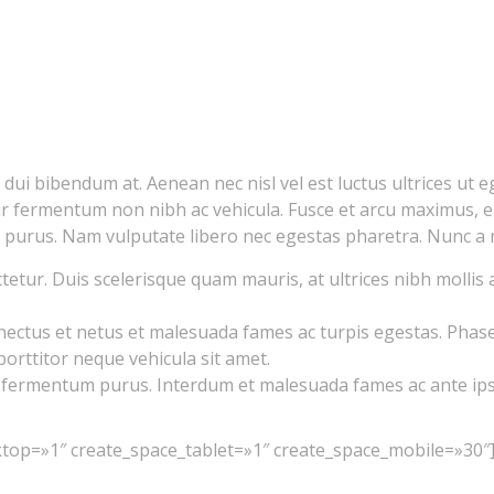
 dui bibendum at. Aenean nec nisl vel est luctus ultrices ut 
tur fermentum non nibh ac vehicula. Fusce et arcu maximus, e
 purus. Nam vulputate libero nec egestas pharetra. Nunc a m
ctetur. Duis scelerisque quam mauris, at ultrices nibh mollis 
nectus et netus et malesuada fames ac turpis egestas. Phasel
orttitor neque vehicula sit amet.
vel, fermentum purus. Interdum et malesuada fames ac ante ip
ktop=»1″ create_space_tablet=»1″ create_space_mobile=»30″