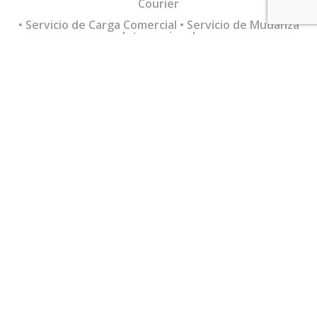
Courier
• Servicio de Carga Comercial • Servicio de Mudanza
Internacional
MAS INFORMACIÓN
SI TIENES DUDAS ESCRÍBENOS:
Info@EuroLatinos.Net
Servicios
Información
Tracking
Registrate